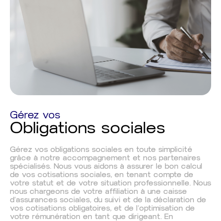
Gérez vos
Obligations sociales
Gérez vos obligations sociales en toute simplicité
grâce à notre accompagnement et nos partenaires
spécialisés. Nous vous aidons à
assurer le bon calcul
de vos cotisations sociales
, en tenant compte de
votre statut et de votre situation professionnelle. Nous
nous chargeons de votre
affiliation à une caisse
d’assurances sociales
, du suivi et de la déclaration de
vos
cotisations obligatoires
, et de l’optimisation de
votre
rémunération en tant que dirigeant
. En