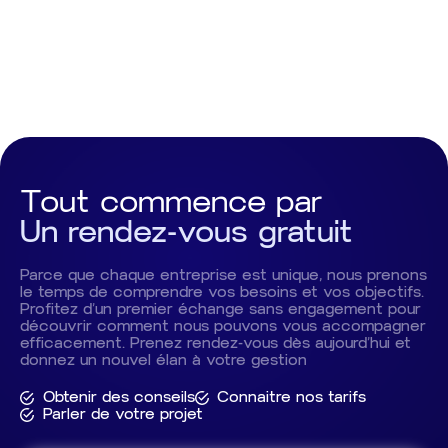
C’est rare de rencontrer une telle qualité de service,
alliant compétence et humanité. Je recommande
chaleureusement leurs services à toute personne
ou entreprise qui recherche un partenaire de
confiance. Avec toute ma reconnaissance, Dimitrov L
Tout commence par
Un rendez-vous gratuit
Parce que chaque entreprise est unique, nous prenons
le temps de comprendre vos besoins et vos objectifs.
Profitez d’un premier échange sans engagement pour
découvrir comment nous pouvons vous accompagner
efficacement. Prenez rendez-vous dès aujourd’hui et
donnez un nouvel élan à votre gestion
Obtenir des conseils
Connaitre nos tarifs
Parler de votre projet