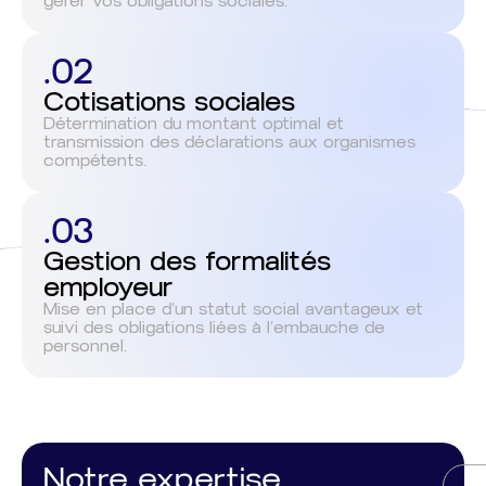
gérer vos obligations sociales.
.02
Cotisations sociales
Détermination du montant optimal et
transmission des déclarations aux organismes
compétents.
.03
Gestion des formalités
employeur
Mise en place d’un statut social avantageux et
suivi des obligations liées à l’embauche de
personnel.
Notre expertise