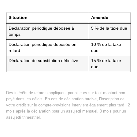
Situation
Amende
Déclaration périodique déposée à
5 % de la taxe due
temps
Déclaration périodique déposée en
10 % de la taxe
retard
due
Déclaration de substitution définitive
15 % de la taxe
due
Des intérêts de retard s’appliquent par ailleurs sur tout montant non
payé dans les délais. En cas de déclaration tardive, l’inscription de
votre crédit sur le compte-provisions intervient également plus tard : 2
mois après la déclaration pour un assujetti mensuel, 3 mois pour un
assujetti trimestriel.