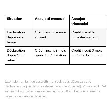
Situation
Assujetti mensuel
Assujetti
trimestriel
Déclaration
Crédit inscrit le mois
Crédit inscrit le
déposée à
suivant
trimestre suivant
temps
Déclaration
Crédit inscrit 2 mois
Crédit inscrit 3 mois
déposée en
après la déclaration
après la déclaration
retard
Exemple : en tant qu’assujetti mensuel, vous déposez votre
déclaration de juin dans les délais (avant le 20 juillet). Votre crédit TVA
est inscrit sur votre compte-provisions le 20 août et pourra servir à
payer la déclaration de juillet.