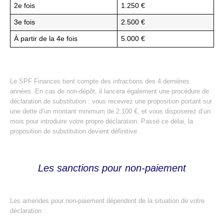
2e fois
1.250 €
3e fois
2.500 €
À partir de la 4e fois
5.000 €
Le SPF Finances tient compte des infractions des 4 dernières
années. En cas de non-dépôt, il lancera également une procédure de
déclaration de substitution : vous recevrez une proposition portant sur
une dette d’un montant minimum de 2.100 €, et vous disposerez d’un
mois pour introduire votre propre déclaration. Passé ce délai, la
proposition de substitution devient définitive.
Les sanctions pour non-paiement
Les amendes pour non-paiement dépendent de la situation de votre
déclaration :