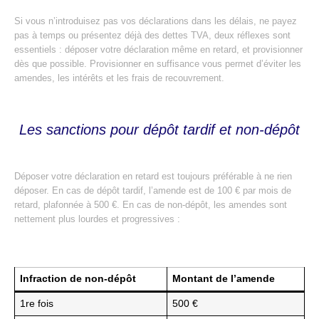
Si vous n’introduisez pas vos déclarations dans les délais, ne payez
pas à temps ou présentez déjà des dettes TVA, deux réflexes sont
essentiels : déposer votre déclaration même en retard, et provisionner
dès que possible. Provisionner en suffisance vous permet d’éviter les
amendes, les intérêts et les frais de recouvrement.
Les sanctions pour dépôt tardif et non-dépôt
Déposer votre déclaration en retard est toujours préférable à ne rien
déposer. En cas de dépôt tardif, l’amende est de 100 € par mois de
retard, plafonnée à 500 €. En cas de non-dépôt, les amendes sont
nettement plus lourdes et progressives :
Infraction de non-dépôt
Montant de l’amende
1re fois
500 €