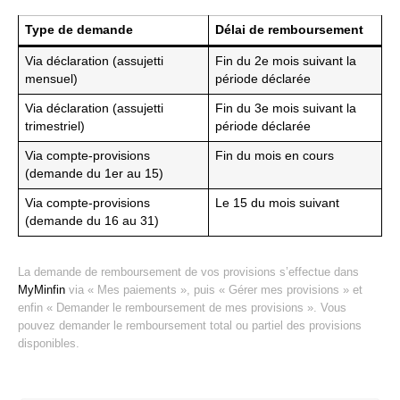
Type de demande
Délai de remboursement
Via déclaration (assujetti
Fin du 2e mois suivant la
mensuel)
période déclarée
Via déclaration (assujetti
Fin du 3e mois suivant la
trimestriel)
période déclarée
Via compte-provisions
Fin du mois en cours
(demande du 1er au 15)
Via compte-provisions
Le 15 du mois suivant
(demande du 16 au 31)
La demande de remboursement de vos provisions s’effectue dans
MyMinfin
via « Mes paiements », puis « Gérer mes provisions » et
enfin « Demander le remboursement de mes provisions ». Vous
pouvez demander le remboursement total ou partiel des provisions
disponibles.