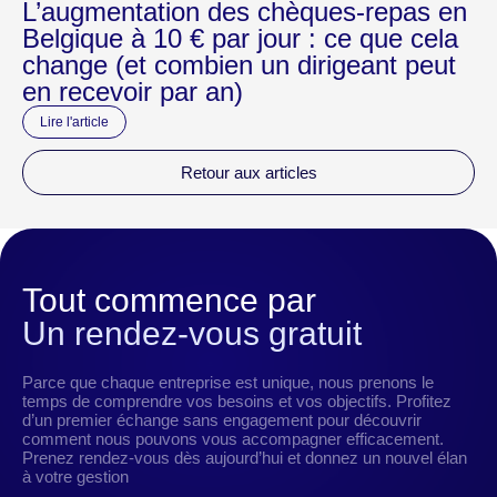
L’augmentation des chèques-repas en
Belgique à 10 € par jour : ce que cela
change (et combien un dirigeant peut
en recevoir par an)
Lire l'article
Retour aux articles
Tout commence par
Un rendez-vous gratuit
Parce que chaque entreprise est unique, nous prenons le
temps de comprendre vos besoins et vos objectifs. Profitez
d’un premier échange sans engagement pour découvrir
comment nous pouvons vous accompagner efficacement.
Prenez rendez-vous dès aujourd’hui et donnez un nouvel élan
à votre gestion