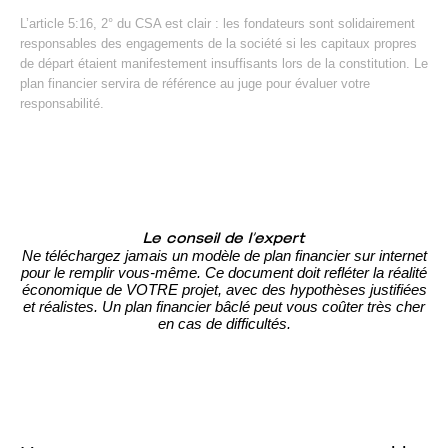
L’article 5:16, 2° du CSA est clair : les fondateurs sont solidairement
responsables des engagements de la société si les capitaux propres
de départ étaient manifestement insuffisants lors de la constitution. Le
plan financier servira de référence au juge pour évaluer votre
responsabilité.
Le conseil de l’expert
Ne téléchargez jamais un modèle de plan financier sur internet
pour le remplir vous-même. Ce document doit refléter la réalité
économique de VOTRE projet, avec des hypothèses justifiées
et réalistes. Un plan financier bâclé peut vous coûter très cher
en cas de difficultés.