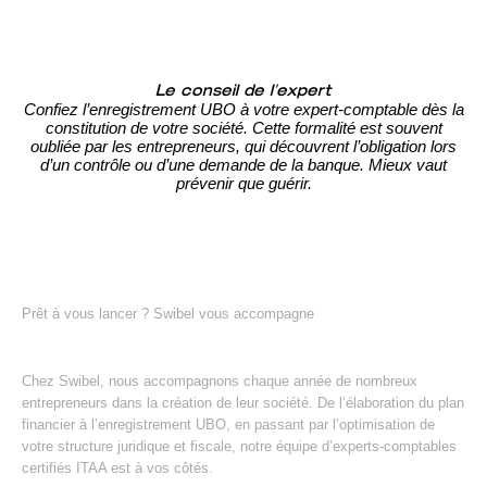
Le conseil de l’expert
Confiez l’enregistrement UBO à votre expert-comptable dès la
constitution de votre société. Cette formalité est souvent
oubliée par les entrepreneurs, qui découvrent l’obligation lors
d’un contrôle ou d’une demande de la banque. Mieux vaut
prévenir que guérir.
Prêt à vous lancer ? Swibel vous accompagne
Chez Swibel, nous accompagnons chaque année de nombreux
entrepreneurs dans la création de leur société. De l’élaboration du plan
financier à l’enregistrement UBO, en passant par l’optimisation de
votre structure juridique et fiscale, notre équipe d’experts-comptables
certifiés ITAA est à vos côtés.