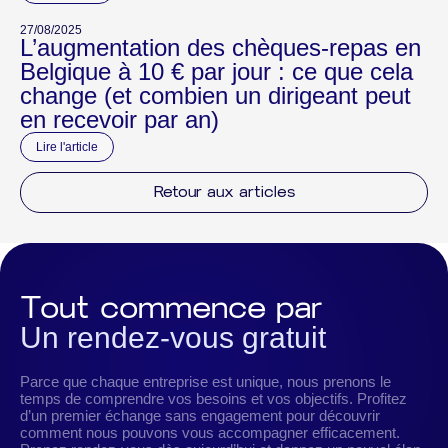
27/08/2025
L’augmentation des chèques-repas en
Belgique à 10 € par jour : ce que cela
change (et combien un dirigeant peut
en recevoir par an)
Lire l'article
Retour aux articles
Tout commence par
Un rendez-vous gratuit
Parce que chaque entreprise est unique, nous prenons le
temps de comprendre vos besoins et vos objectifs. Profitez
d’un premier échange sans engagement pour découvrir
comment nous pouvons vous accompagner efficacement.